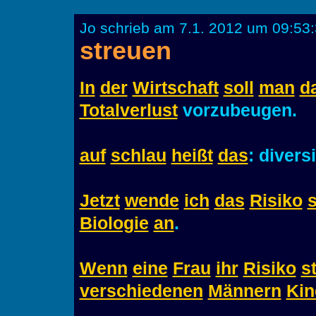
Jo schrieb am 7.1. 2012 um 09:53:
streuen
In
der
Wirtschaft
soll
man
d
Totalverlust
vorzubeugen.
auf
schlau
heißt
das
: diversi
Jetzt
wende
ich
das
Risiko
Biologie
an
.
Wenn
eine
Frau
ihr
Risiko
s
verschiedenen
Männern
Kin