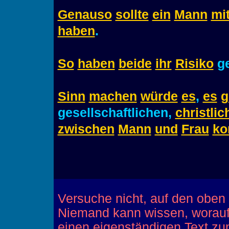
Genauso
sollte
ein
Mann
mi
haben
.
So
haben
beide
ihr
Risiko
ge
Sinn
machen
würde
es
,
es
g
gesellschaftlichen,
christlic
zwischen
Mann
und
Frau
ko
Versuche nicht, auf den oben
Niemand kann wissen, worauf 
einen eigenständigen Text 