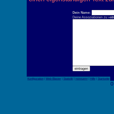
Dein Name:
Deine Assoziationen zu »
st
Konfiguration
|
Web-Blaster
|
Statistik
|
»streuen«
|
Hilfe
|
Startseite
0