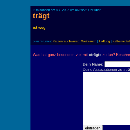
I¹ºm schrieb am 4.7. 2002 um 06:59:28 Uhr über
trägt
ist
weg
[Flucht-Links:
Katzenrauchwurst
|
Weihrauch
|
Haftung
|
Kalbsmedail
Was hat ganz besonders viel mit
»trägt«
zu tun? Beschrei
Dein Name:
Deine Assoziationen zu »
tr