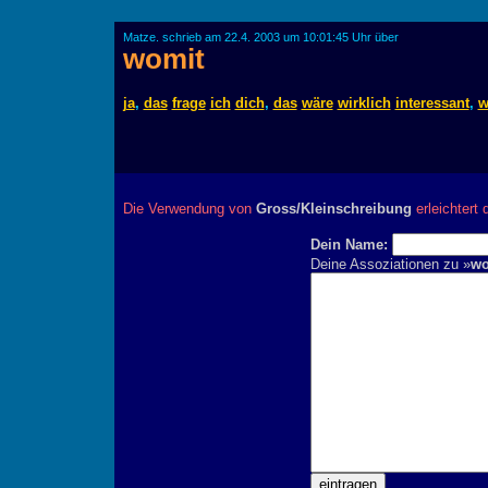
Matze. schrieb am 22.4. 2003 um 10:01:45 Uhr über
womit
ja
,
das
frage
ich
dich
,
das
wäre
wirklich
interessant
,
w
Die Verwendung von
Gross/Kleinschreibung
erleichtert 
Dein Name:
Deine Assoziationen zu »
wo