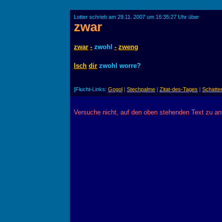
Lotter schrieb am 29.11. 2007 um 16:35:27 Uhr über
zwar
zwar
-
zwohl
-
zweng
Isch
dir
zwohl worre?
[Flucht-Links:
Gogol
|
Stechpalme
|
Zitat-des-Tages
|
Schatte
Versuche nicht, auf den oben stehenden Text zu a