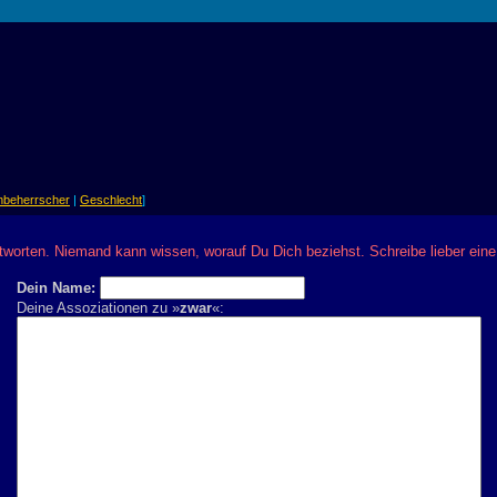
nbeherrscher
|
Geschlecht
]
ntworten. Niemand kann wissen, worauf Du Dich beziehst. Schreibe lieber ei
Dein Name:
Deine Assoziationen zu »
zwar
«: