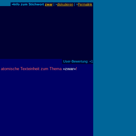
>Info zum Stichwort
zwar
| >
diskutieren
|
>
Permalink
User-Bewertung: +1
ne atomische Texteinheit zum Thema
»zwar«
!