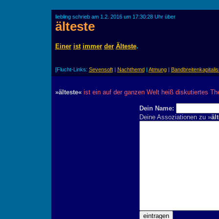
liebling schrieb am 1.2. 2016 um 17:30:28 Uhr über
älteste
Einer
ist
immer
der
Älteste
.
[Flucht-Links:
Sevensoft
|
Nachthemd
|
Atmung
|
Bandbreitenkapitali
»älteste«
ist ein auf der ganzen Welt heiß diskutiertes T
Dein Name:
Deine Assoziationen zu »
äl