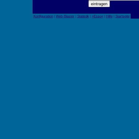
Konfiguration
|
Web-Blaster
|
Statistik
|
»Esso«
|
Hilfe
|
Startseite