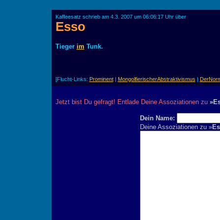
Kaffeesatz schrieb am 4.3. 2007 um 06:06:17 Uhr über
Esso
Tieger
im
Tunk.
[Flucht-Links:
Prominent
|
MongolfierischerAbstraktivismus
|
DerNorma
Jetzt bist Du gefragt! Entlade Deine Assoziationen zu
»E
Dein Name:
Deine Assoziationen zu »
Es