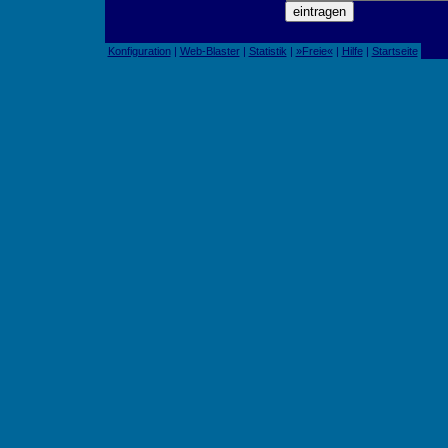
Konfiguration
|
Web-Blaster
|
Statistik
|
»Freie«
|
Hilfe
|
Startseite