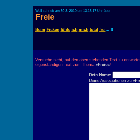
Wolf schrieb am 30.3. 2010 um 13:13:17 Uhr über
Freie
Beim
Ficken
fühle
ich
mich
total
frei
...!!!
Versuche nicht, auf den oben stehenden Text zu antworte
eigenständigen Text zum Thema
»Freie«
!
Dein Name:
Deine Assoziationen zu »
Fr