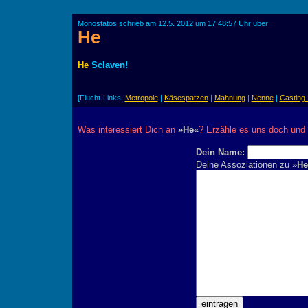
Monostatos schrieb am 12.5. 2012 um 17:48:57 Uhr über
He
He
Sclaven!
[Flucht-Links:
Metropole
|
Käsespatzen
|
Mahnung
|
Nenne
|
Casting
Was interessiert Dich an
»He«
? Erzähle es uns doch und 
Dein Name:
Deine Assoziationen zu »
He