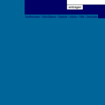
Konfiguration
|
Web-Blaster
|
Statistik
|
»Muß«
|
Hilfe
|
Startseite