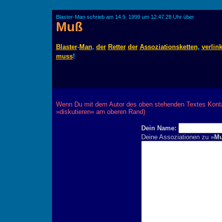
Blaster-Man schrieb am 14.9. 1999 um 12:47:28 Uhr über
Muß
Blaster
-
Man
,
der
Retter
der
Assoziationsketten
,
verlink
muss
!
Wenn Du mit dem Autor des oben stehenden Textes Kontak
»diskutieren« am oberen Rand)
Dein Name:
Deine Assoziationen zu »
M