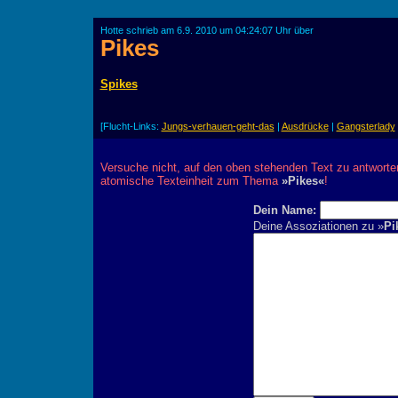
Hotte schrieb am 6.9. 2010 um 04:24:07 Uhr über
Pikes
Spikes
[Flucht-Links:
Jungs-verhauen-geht-das
|
Ausdrücke
|
Gangsterlady
Versuche nicht, auf den oben stehenden Text zu antworte
atomische Texteinheit zum Thema
»Pikes«
!
Dein Name:
Deine Assoziationen zu »
Pi