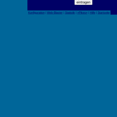
Konfiguration
|
Web-Blaster
|
Statistik
|
»Pikes«
|
Hilfe
|
Startseite