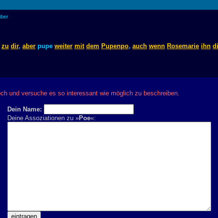
über
zu
dir
,
aber
pupe
weiter
mit
dem
Pupenpo
,
auch
wenn
Rosemarie
ihn
d
ch und versuche es so interessant wie möglich zu beschreiben.
Dein Name:
Deine Assoziationen zu »
Poe
«: