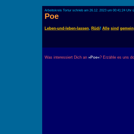
Arbeitskreis Tortur schrieb am 26.12. 2023 um 00:41:24 Uhr 
Poe
Leben-und-leben-lassen
,
Rüdi
!
Alle
sind
gemein
Was interessiert Dich an
»Poe«
? Erzähle es uns do