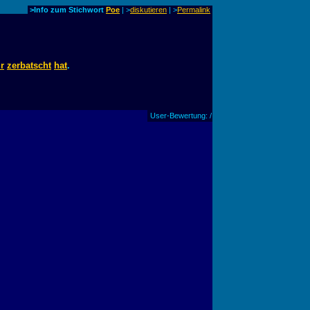
>Info zum Stichwort
Poe
| >
diskutieren
|
>
Permalink
ir
zerbatscht
hat
.
User-Bewertung: /