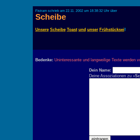
Fistram schrieb am 22.11. 2002 um 18:38:32 Uhr über
Scheibe
Unsere
Scheibe
Toast
und
unser
Frühstücksei
!
Bedenke:
Uninteressante und langweilige Texte werden v
Dein Name:
Deine Assoziationen zu »
Sc