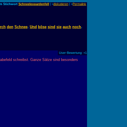
um Stichwort
Schneeleopardenfell
| >
diskutieren
|
>
Permalink
rch
den
Schnee
.
Und
böse
sind
sie
auch
noch
.
User-Bewertung: +1
abefeld schreibst. Ganze Sätze sind besonders