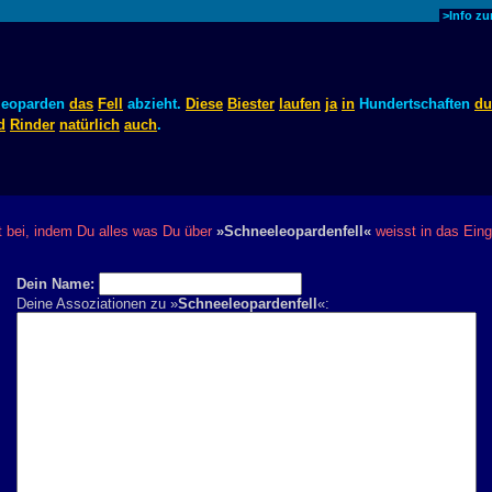
>Info z
leoparden
das
Fell
abzieht.
Diese
Biester
laufen
ja
in
Hundertschaften
du
d
Rinder
natürlich
auch
.
bei, indem Du alles was Du über
»Schneeleopardenfell«
weisst in das Eing
Dein Name:
Deine Assoziationen zu »
Schneeleopardenfell
«: