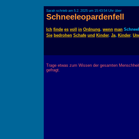
Sarah schrieb am 5.2. 2025 um 15:43:54 Uhr über
Schneeleopardenfell
Ich
finde
es
voll
in
Ordnung
,
wenn
man
Schnee
Sie
bedrohen
Schafe
und
Kinder
.
Ja
,
Kinder
.
Un
Trage etwas zum Wissen der gesamten Menschheit 
gefragt.