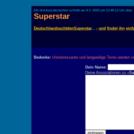
Die drei Ausrufezeichen schrieb am 9.3. 2003 um 13:48:12 Uhr über
Superstar
DeutschlandsuchtdenSuperstar
...
-
und
findet
ihn
einf
Bedenke:
Uninteressante und langweilige Texte werden v
Dein Name:
Deine Assoziationen zu »
Su