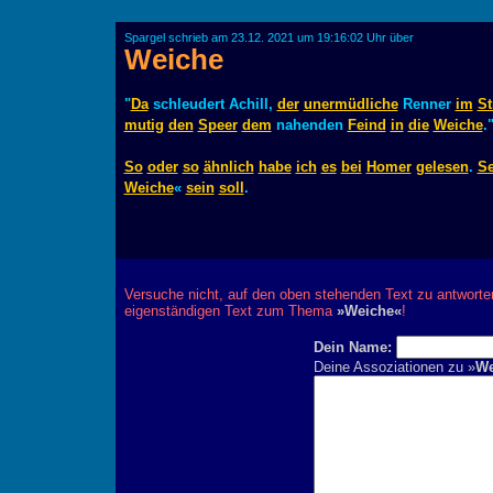
Spargel schrieb am 23.12. 2021 um 19:16:02 Uhr über
Weiche
"
Da
schleudert Achill,
der
unermüdliche
Renner
im
St
mutig
den
Speer
dem
nahenden
Feind
in
die
Weiche
.
So
oder
so
ähnlich
habe
ich
es
bei
Homer
gelesen
.
S
Weiche
«
sein
soll
.
Versuche nicht, auf den oben stehenden Text zu antworte
eigenständigen Text zum Thema
»Weiche«
!
Dein Name:
Deine Assoziationen zu »
We