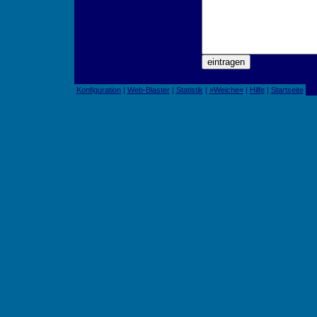
Konfiguration
|
Web-Blaster
|
Statistik
|
»Weiche«
|
Hilfe
|
Startseite