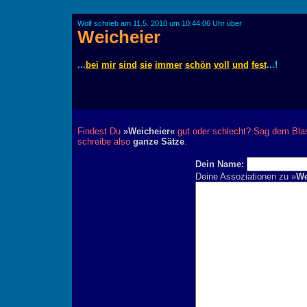
Wolf schrieb am 11.5. 2010 um 10:44:06 Uhr über
Weicheier
...
bei
mir
sind
sie
immer
schön
voll
und
fest
...!
Findest Du
»Weicheier«
gut oder schlecht? Sag dem Blast
schreibe also
ganze Sätze
.
Dein Name:
Deine Assoziationen zu »
We