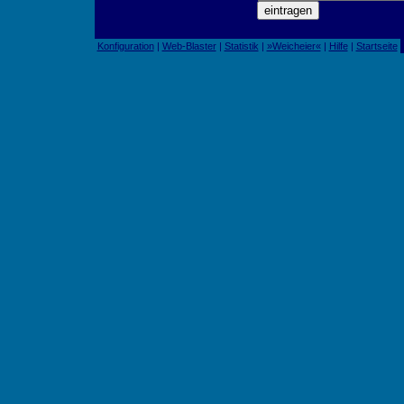
Konfiguration
|
Web-Blaster
|
Statistik
|
»Weicheier«
|
Hilfe
|
Startseite