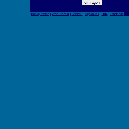
Konfiguration
|
Web-Blaster
|
Statistik
|
»gekauft«
|
Hilfe
|
Startseite