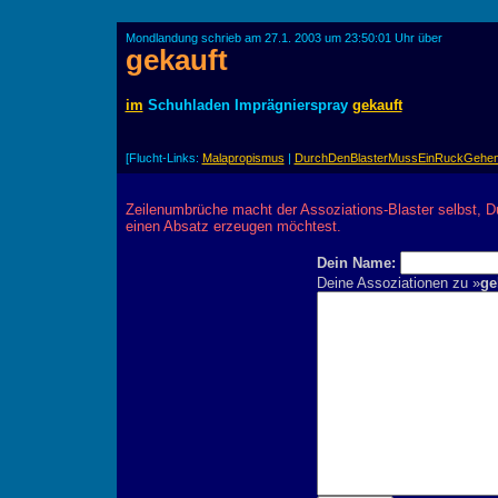
Mondlandung schrieb am 27.1. 2003 um 23:50:01 Uhr über
gekauft
im
Schuhladen Imprägnierspray
gekauft
[Flucht-Links:
Malapropismus
|
DurchDenBlasterMussEinRuckGehe
Zeilenumbrüche macht der Assoziations-Blaster selbst, D
einen Absatz erzeugen möchtest.
Dein Name:
Deine Assoziationen zu »
ge