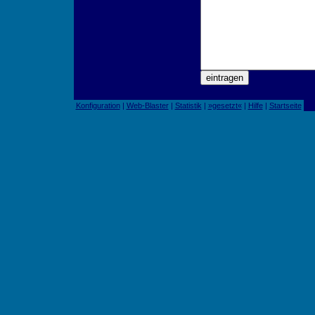
Konfiguration
|
Web-Blaster
|
Statistik
|
»gesetzt«
|
Hilfe
|
Startseite