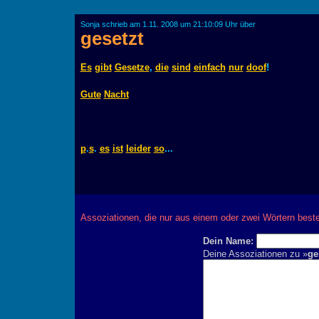
Sonja schrieb am 1.11. 2008 um 21:10:09 Uhr über
gesetzt
Es
gibt
Gesetze
,
die
sind
einfach
nur
doof
!
Gute
Nacht
p
.
s
.
es
ist
leider
so
...
Assoziationen, die nur aus einem oder zwei Wörtern best
Dein Name:
Deine Assoziationen zu »
ge