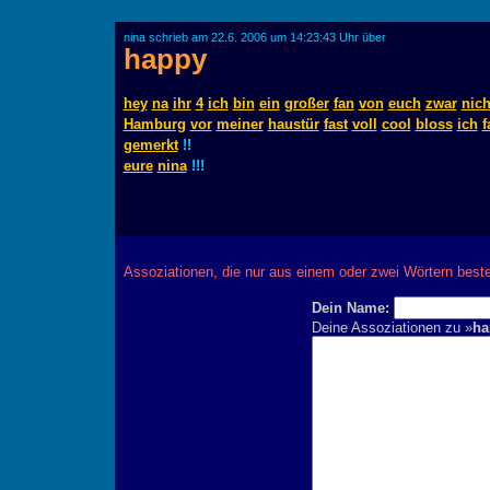
nina schrieb am 22.6. 2006 um 14:23:43 Uhr über
happy
hey
na
ihr
4
ich
bin
ein
großer
fan
von
euch
zwar
nich
Hamburg
vor
meiner
haustür
fast
voll
cool
bloss
ich
f
gemerkt
!!
eure
nina
!!!
Assoziationen, die nur aus einem oder zwei Wörtern best
Dein Name:
Deine Assoziationen zu »
ha