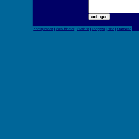
Konfiguration
|
Web-Blaster
|
Statistik
|
»happy«
|
Hilfe
|
Startseite