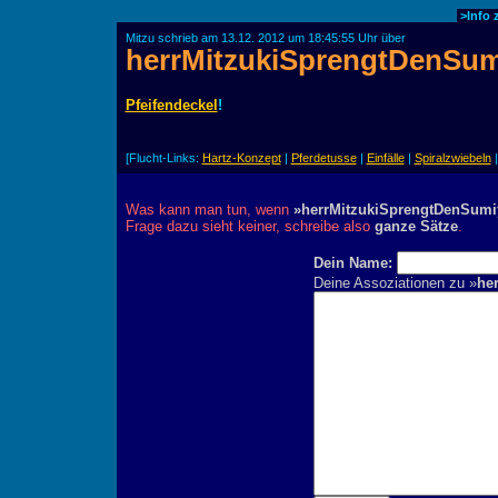
>Info
Mitzu schrieb am 13.12. 2012 um 18:45:55 Uhr über
herrMitzukiSprengtDenSum
Pfeifendeckel
!
[Flucht-Links:
Hartz-Konzept
|
Pferdetusse
|
Einfälle
|
Spiralzwiebeln
Was kann man tun, wenn
»herrMitzukiSprengtDenSumi
Frage dazu sieht keiner, schreibe also
ganze Sätze
.
Dein Name:
Deine Assoziationen zu »
he