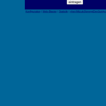
Konfiguration
|
Web-Blaster
|
Statistik
|
»herrMitzukiSprengtDenSumiyo