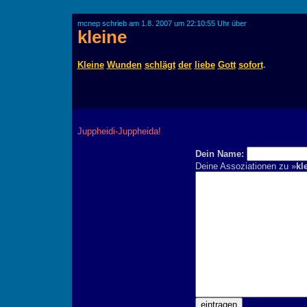
mcnep schrieb am 1.8. 2007 um 22:10:55 Uhr über
kleine
Kleine
Wunden
schlägt
der
liebe
Gott
sofort
.
Juppheidi-Juppheida!
Dein Name:
Deine Assoziationen zu »
kl