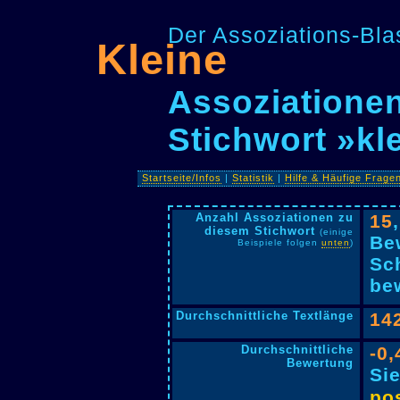
Der Assoziations-Blas
Kleine
Assoziationen
Stichwort »kl
Startseite/Infos
|
Statistik
|
Hilfe & Häufige Frage
Anzahl Assoziationen zu
15
diesem Stichwort
(einige
Be
Beispiele folgen
unten
)
Sc
bew
Durchschnittliche Textlänge
14
Durchschnittliche
-0,
Bewertung
Si
pos