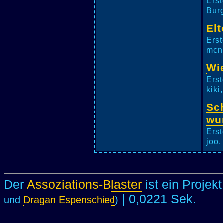
Erst
Burg
Elt
Erst
mcne
Wi
Erst
kiki
Sc
wu
Erst
joo,
Der
Assoziations-Blaster
ist ein Projek
| 0,0221 Sek.
und
Dragan Espenschied
)