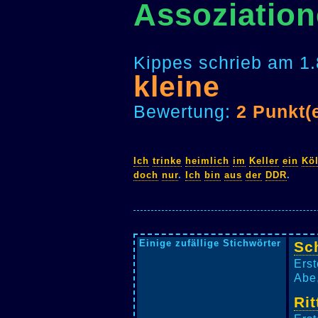
Assoziation
Kippes schrieb am 1.
kleine
Bewertung:
2 Punkt(
Ich
trinke
heimlich
im
Keller
ein
Kö
doch
nur
.
Ich
bin
aus
der
DDR
.
Einige zufällige Stichwörter
Sc
Erst
Abe,
Rit