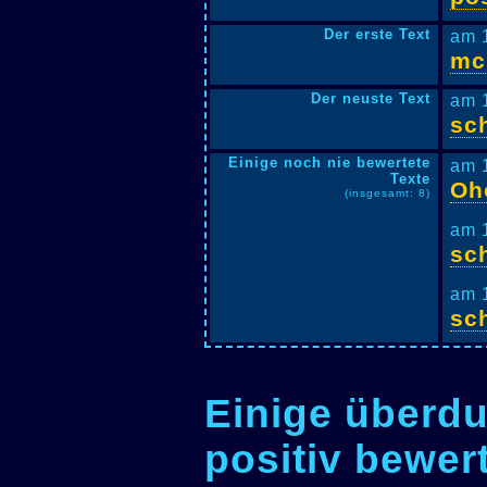
Der erste Text
am 
mc
Der neuste Text
am 
sc
Einige noch nie bewertete
am 
Texte
Oh
(insgesamt: 8)
am 
sc
am 
sc
Einige überdu
positiv bewer