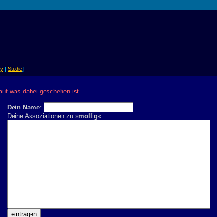
ny
|
Studie
]
uf was dabei geschehen ist.
Dein Name:
Deine Assoziationen zu »
mollig
«: