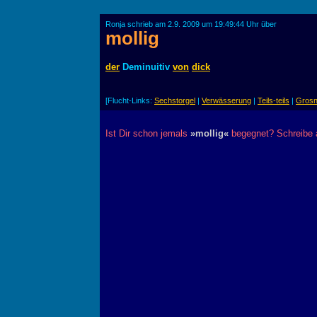
Ronja schrieb am 2.9. 2009 um 19:49:44 Uhr über
mollig
der
Deminuitiv
von
dick
[Flucht-Links:
Sechstorgel
|
Verwässerung
|
Teils-teils
|
Gros
Ist Dir schon jemals
»mollig«
begegnet? Schreibe a