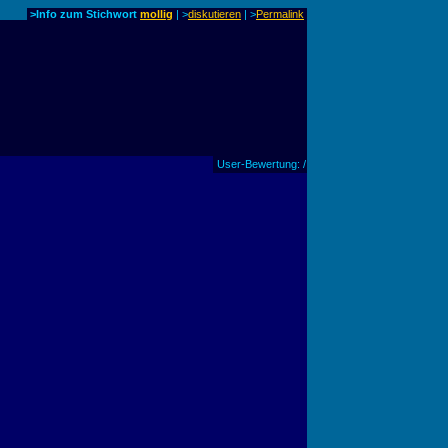
>Info zum Stichwort
mollig
| >
diskutieren
|
>
Permalink
User-Bewertung: /