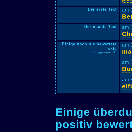
Der erste Text
am 
Be
Der neuste Text
am 
Chr
Einige noch nie bewertete
am 
Texte
ma
(insgesamt: 8)
am 
Bo
am 
elf
Einige überdu
positiv bewer