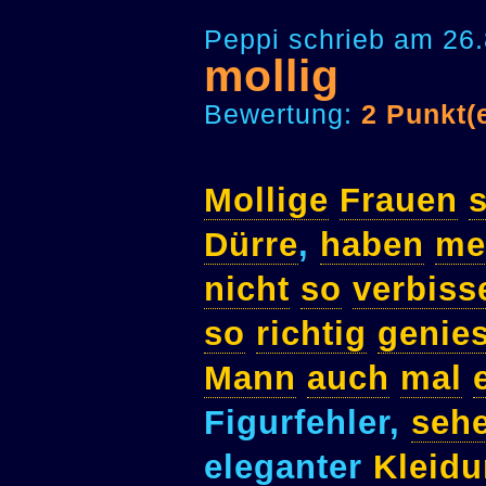
Peppi schrieb am 26.
mollig
Bewertung:
2 Punkt(
Mollige
Frauen
Dürre
,
haben
me
nicht
so
verbiss
so
richtig
genie
Mann
auch
mal
Figurfehler,
seh
eleganter
Kleid