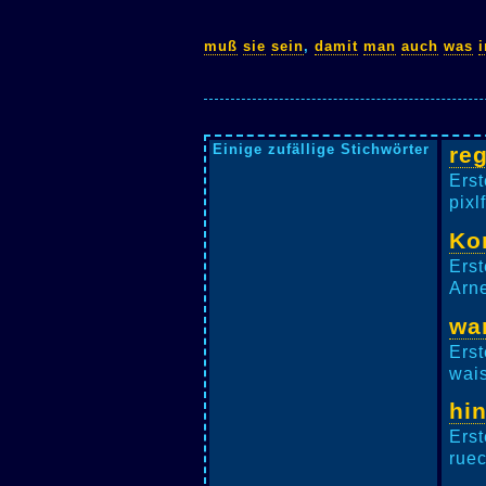
muß
sie
sein
,
damit
man
auch
was
Einige zufällige Stichwörter
re
Erst
pixl
Ko
Erst
Arne
wa
Erst
wais
hi
Erst
ruec