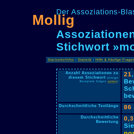
Der Assoziations-Blas
Mollig
Assoziationen
Stichwort »mo
Startseite/Infos
|
Statistik
|
Hilfe & Häufige Frage
Anzahl Assoziationen zu
21
diesem Stichwort
(einige
Be
Beispiele folgen
unten
)
Sc
bew
Durchschnittliche Textlänge
86
Durchschnittliche
0,
Bewertung
Si
pos