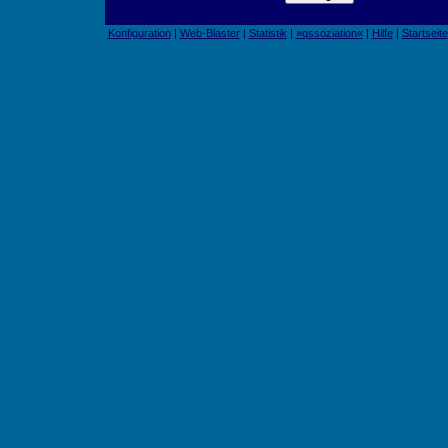
Konfiguration
|
Web-Blaster
|
Statistik
|
»qssoziation«
|
Hilfe
|
Startseite