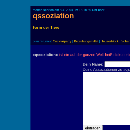
mcnep schrieb am 8.4. 2004 um 13:18:30 Uhr über
qssoziation
Farm
der
Tiere
[Flucht-Links:
Cocktailparty
|
Betäubungsmittel
|
Häuserblock
|
Scham
»qssoziation«
ist ein auf der ganzen Welt heiß diskutier
Dein Name:
Deine Assoziationen zu »
qs