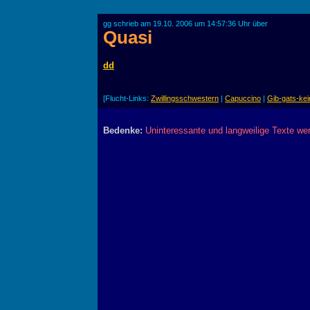
gg schrieb am 19.10. 2006 um 14:57:36 Uhr über
Quasi
dd
[Flucht-Links:
Zwillingsschwestern
|
Capuccino
|
Gib-gats-ke
Bedenke:
Uninteressante und langweilige Texte we