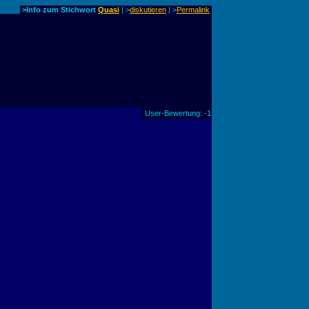
>Info zum Stichwort
Quasi
| >
diskutieren
|
>
Permalink
User-Bewertung: -1