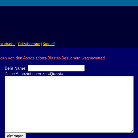
ine-chance
|
Polizeihamster
|
Kuhkaff
]
rden von den Assoziations-Blaster-Besuchern wegbewertet!
Dein Name:
Deine Assoziationen zu »
Quasi
«: