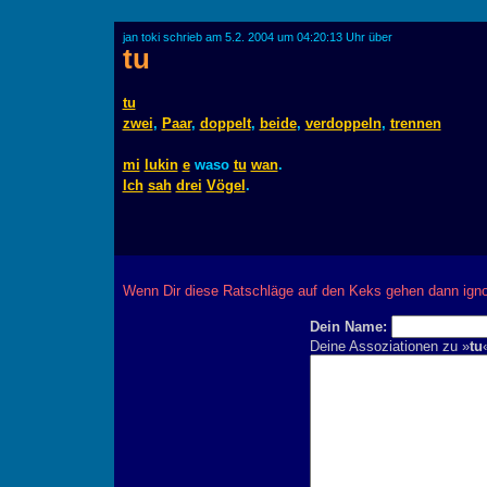
jan toki schrieb am 5.2. 2004 um 04:20:13 Uhr über
tu
tu
zwei
,
Paar
,
doppelt
,
beide
,
verdoppeln
,
trennen
mi
lukin
e
waso
tu
wan
.
Ich
sah
drei
Vögel
.
Wenn Dir diese Ratschläge auf den Keks gehen dann ignor
Dein Name:
Deine Assoziationen zu »
tu