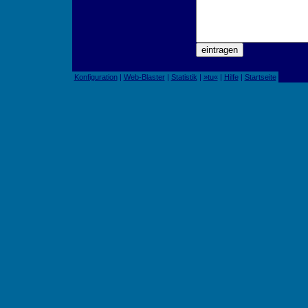
Konfiguration
|
Web-Blaster
|
Statistik
|
»tu«
|
Hilfe
|
Startseite