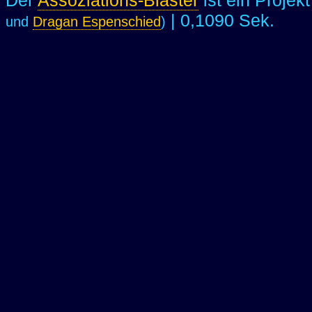
Der
Assoziations-Blaster
ist ein Projek
| 0,1090 Sek.
und
Dragan Espenschied
)