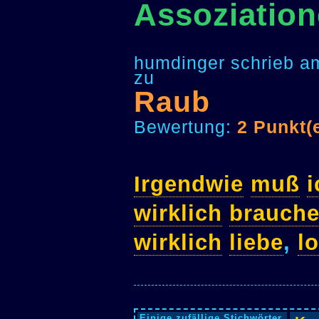
Assoziatio
humdinger schrieb a
zu
Raub
Bewertung:
2 Punkt(
Irgendwie
muß
i
wirklich
brauch
wirklich
liebe
,
l
Einige zufällige Stichwörter