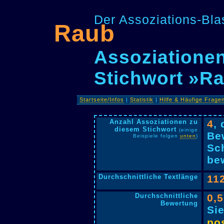
Der Assoziations-Blas
Raub
Assoziationen
Stichwort »R
Startseite/Infos
|
Statistik
|
Hilfe & Häufige Frage
Anzahl Assoziationen zu
4
,
diesem Stichwort
(einige
Be
Beispiele folgen
unten
)
Sc
bew
Durchschnittliche Textlänge
11
Durchschnittliche
0,
Bewertung
Si
pos