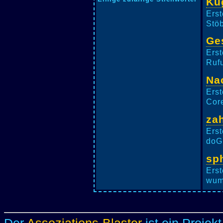
Ku
Erst
Stöb
Ge
Erst
Rufu
Na
Erst
Core
za
Erst
doG,
sp
Erst
wumi