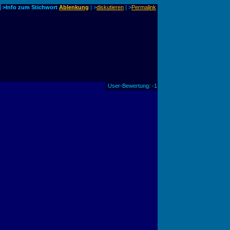
>Info zum Stichwort
Ablenkung
| >
diskutieren
|
>
Permalink
User-Bewertung: -1