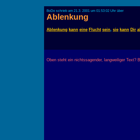
BoDo schrieb am 21.3. 2001 um 01:53:02 Uhr über
Ablenkung
Ablenkung
kann
eine
Flucht
sein
,
sie
kann
Dir
a
Oben steht ein nichtssagender, langweiliger Text