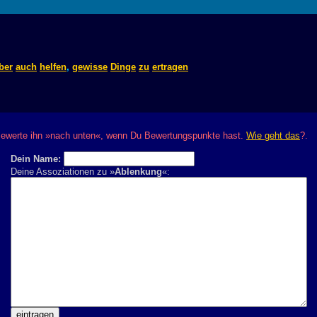
ber
auch
helfen
,
gewisse
Dinge
zu
ertragen
? Bewerte ihn »nach unten«, wenn Du Bewertungspunkte hast.
Wie geht das
?.
Dein Name:
Deine Assoziationen zu »
Ablenkung
«: