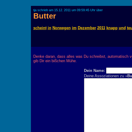
tja schrieb am 15.12. 2011 um 09:59:45 Uhr über
Butter
scheint
in
Norwegen
im
Dezember
2011
knapp
und
te
Denke daran, dass alles was Du schreibst, automatisch v
gib Dir ein bißchen Mühe.
Dein Name:
Deine Assoziationen zu »
Bu