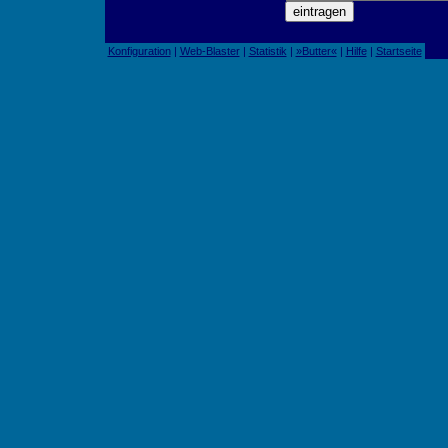
Konfiguration
|
Web-Blaster
|
Statistik
|
»Butter«
|
Hilfe
|
Startseite