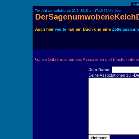
>Inf
Textfeld test schrieb am 21.7. 2018 um 17:19:29 Uhr über
DerSagenumwobeneKelchD
Auch
hier
weilte
mal
ein
Buch
und
eine
Zettelansamm
Ganze Sätze machen das Assoziieren und Blasten interes
Dein Name:
Deine Assoziationen zu »
De