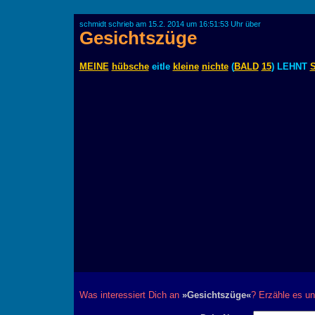
schmidt schrieb am 15.2. 2014 um 16:51:53 Uhr über
Gesichtszüge
MEINE
hübsche
eitle
kleine
nichte
(
BALD
15
) LEHNT
Was interessiert Dich an
»Gesichtszüge«
? Erzähle es un