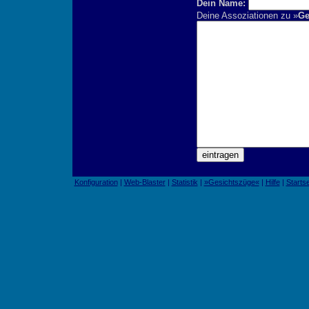
Dein Name:
Deine Assoziationen zu »
Ge
Konfiguration
|
Web-Blaster
|
Statistik
|
»Gesichtszüge«
|
Hilfe
|
Startse