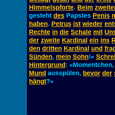
Himmelspforte
.
Beim
zweite
gesteht
des
Papstes
Penis
m
haben
.
Petrus
ist
wieder
ent
Rechte
in
die
Schale
mit
Un
der
zweite
Kardinal
ein
ins
R
den
dritten
Kardinal
und
fra
Sünden
,
mein
Sohn
!«
Schrei
Hintergrund
: »Momentchen
Mund
ausspülen,
bevor
der
hängt
?«