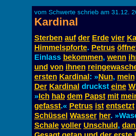
vom Schwerte schrieb am 31.12. 2
Kardinal
Sterben
auf
der
Erde
vier
Ka
Himmelspforte
.
Petrus
öffne
Einlass
bekommen
,
wenn
ih
und
von
ihnen
reingewasch
ersten
Kardinal
: »
Nun
,
mein
Der
Kardinal
druckst
eine
W
»
Ich
hab
dem
Papst
mit
mei
gefasst
.«
Petrus
ist
entsetzt
Schüssel
Wasser
her
. »Wa
Schale
voller
Unschuld
,
dan
Gesagt
getan
und
der
erste