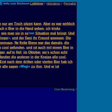
>Info zum Stichwort
Lokführer
| >
diskutieren
|
>
Permalink
n
nur
am
Tisch
sitzen
kann
.
Aber
es
war
wirklich
ach
n
Bier
in
die
Hand
geben
,
ich
trinks
,
wie
man
sie
in
so
'ner
Situation
mal
bringt
.
Und
inger
«,
und
der
Dani
ihr
Freund
gewesen
.
Die
kenmaus
.
Ne
flotte
Biene
war
das
damals
,
die
s
cool
gefunden
,
und
ist
auch
mit
einem
Bier
in
ger
,
auf
'
m
Hof
,
im
Oktober
,
wo
'
s
schon
echt
fanden
die
anderen
in
der
Kneipe
alle
cool
,
Erst
nach
dem
dritten
oder
vierten
Bier
hab
ich
r
alle
sagen
»Wagi«
zu
ihm
.
Und
er
ist
User-Bewertung: /