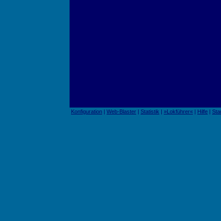
Konfiguration
|
Web-Blaster
|
Statistik
|
»Lokführer«
|
Hilfe
|
Sta