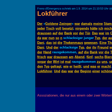
Freno d'Emergenza schrieb am 1.9. 2014 um 21:10:53 Uhr ü
Lokführer
Der
»
Goldene
Zwinger
«
war
damals
meine
Stam
jeder
Tisch
voll
besetzt
,
nirgends
hätte
ich
mich
draussen
auf
der
Bank
vor
der
Tür
.
Das
war
im
O
da
war
nun
so
n
schlacksiger junger
Typ
,
der
au
Dani
,
das
ist
die
Thekenmaus
gewesen
.
Eine
Th
Dani
.
Und
der
schlacksige
Typ
,
der
ihr
Freund
w
der
Hand
rausgekommen,
auf
die
Bank
vor
die
T
frisch
war
draussen
am
Abend
,
fünf
,
sechs
Bier
sogar
der
Wirt
ist
mal
rausgekommen
zu
uns
,
u
den
Typ
gefragt
,
wie
er
heißt
,
und
was
er
macht
Lokführer
.
Und
das
war
der
Beginn
einer
schön
Assoziationen, die nur aus einem oder zwei Wörter