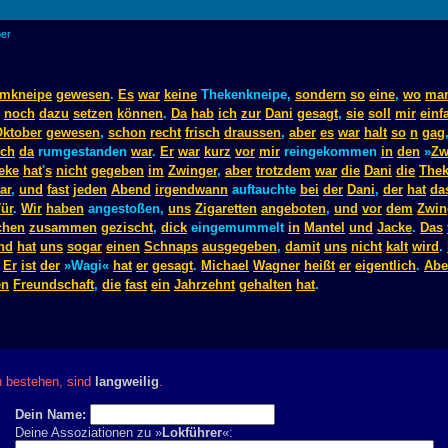
ber
mkneipe
gewesen
.
Es
war
keine
Thekenkneipe,
sondern
so
eine
,
wo
ma
noch
dazu
setzen
können
.
Da
hab
ich
zur
Dani
gesagt
,
sie
soll
mir
einf
ktober
gewesen
,
schon
recht
frisch
draussen
,
aber
es
war
halt
so
n
gag
ch
da
rumgestanden
war
.
Er
war
kurz
vor
mir
reingekommen
in
den
»
Zw
eke
hat
'
s
nicht
gegeben
im
Zwinger
,
aber
trotzdem
war
die
Dani
die
The
ar
,
und
fast
jeden
Abend
irgendwann
auftauchte
bei
der
Dani
,
der
hat
da
ür
.
Wir
haben
angestoßen,
uns
Zigaretten
angeboten
,
und
vor
dem
Zwin
chen
zusammen
gezischt
,
dick
eingemummelt
in
Mantel
und
Jacke
.
Das
nd
hat
uns
sogar
einen
Schnaps
ausgegeben
,
damit
uns
nicht
kalt
wird
.
.
Er
ist
der
»Wagi«
hat
er
gesagt
.
Michael
Wagner
heißt
er
eigentlich
.
Abe
en
Freundschaft
,
die
fast
ein
Jahrzehnt
gehalten
hat
.
n bestehen, sind
langweilig
.
Dein Name:
Deine Assoziationen zu »
Lokführer
«: