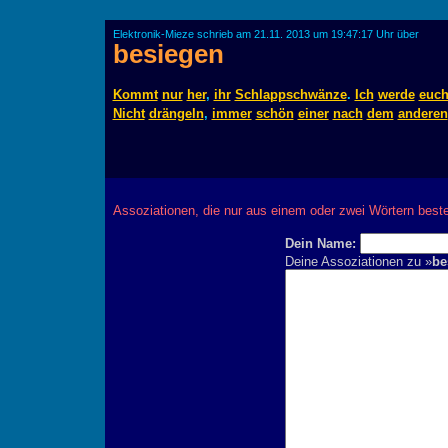
Elektronik-Mieze schrieb am 21.11. 2013 um 19:47:17 Uhr über
besiegen
Kommt
nur
her
,
ihr
Schlappschwänze
.
Ich
werde
euc
Nicht
drängeln
,
immer
schön
einer
nach
dem
anderen
Assoziationen, die nur aus einem oder zwei Wörtern best
Dein Name:
Deine Assoziationen zu »
be