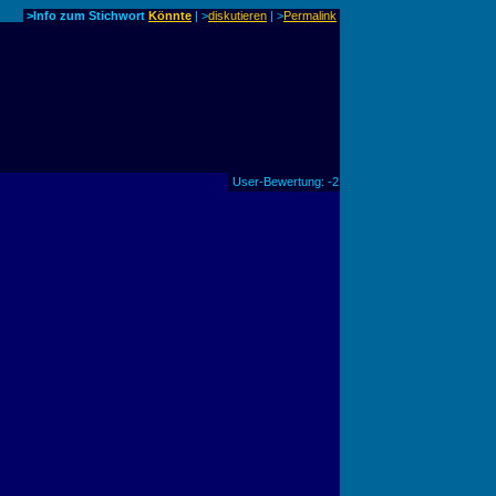
>Info zum Stichwort
Könnte
| >
diskutieren
|
>
Permalink
User-Bewertung: -2