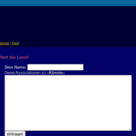
tenrost
|
Egel
]
chtert das Lesen!
Dein Name:
Deine Assoziationen zu »
Könnte
«: