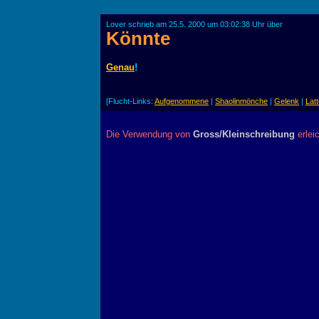
Lover schrieb am 25.5. 2000 um 03:02:38 Uhr über
Könnte
Genau
!
[Flucht-Links:
Aufgenommene
|
Shaolinmönche
|
Gelenk
|
Lat
Die Verwendung von
Gross/Kleinschreibung
erlei