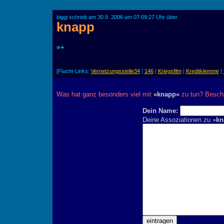
biggi schrieb am 30.9. 2006 um 07:09:27 Uhr über
knapp
=+
[Flucht-Links:
Vernetzungsstelle34
|
146
|
Kriegsfilm
|
Kreditklemme
|
Was hat ganz besonders viel mit
»knapp«
zu tun? Beschr
Dein Name:
Deine Assoziationen zu »
kn