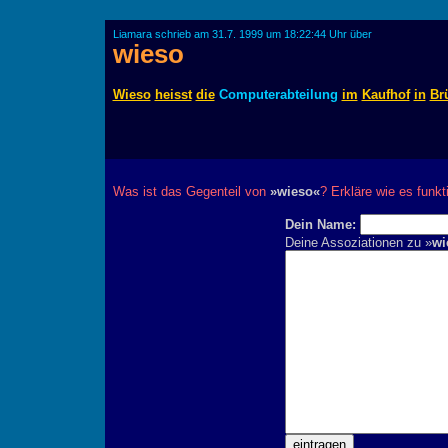
Liamara schrieb am 31.7. 1999 um 18:22:44 Uhr über
wieso
Wieso
heisst
die
Computerabteilung
im
Kaufhof
in
Br
Was ist das Gegenteil von
»wieso«
? Erkläre wie es funkti
Dein Name:
Deine Assoziationen zu »
wi