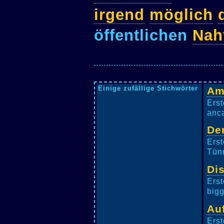
irgend
möglich
öffentlichen
Nah
Einige zufällige Stichwörter
Am
Erst
anca
De
Erst
Tünn
Di
Erst
bigg
Au
Erst