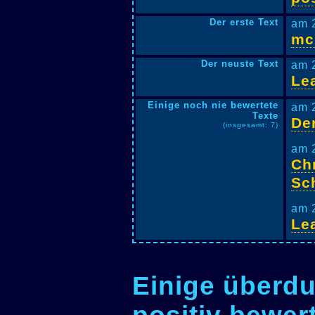
Der erste Text
am 
mc
Der neuste Text
am 
Lea
Einige noch nie bewertete
am 
Texte
Der
(insgesamt: 7)
am 
Chr
Sc
am 
Lea
Einige überdu