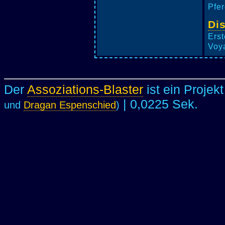
Pfer
Di
Erst
Voya
Der
Assoziations-Blaster
ist ein Projek
| 0,0225 Sek.
und
Dragan Espenschied
)