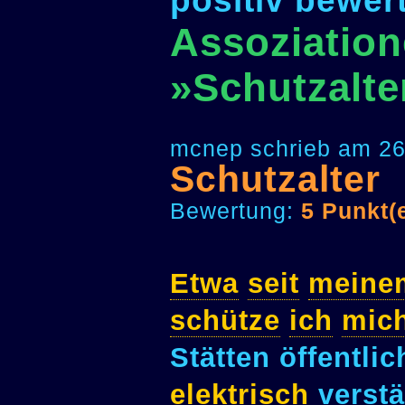
positiv bewer
Assoziation
»Schutzalte
mcnep schrieb am 26
Schutzalter
Bewertung:
5 Punkt(
Etwa
seit
meine
schütze
ich
mic
Stätten öffentli
elektrisch
verstä