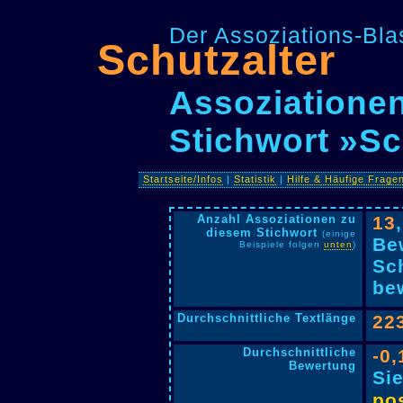
Der Assoziations-Blas
Schutzalter
Assoziationen
Stichwort »Sc
Startseite/Infos
|
Statistik
|
Hilfe & Häufige Frage
Anzahl Assoziationen zu
13
diesem Stichwort
(einige
Be
Beispiele folgen
unten
)
Sc
bew
Durchschnittliche Textlänge
22
Durchschnittliche
-0,
Bewertung
Si
pos