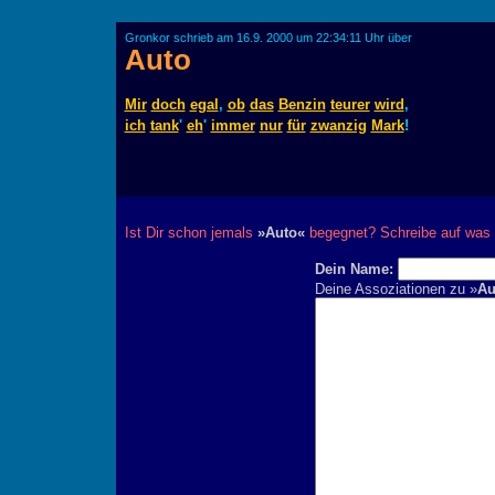
Gronkor schrieb am 16.9. 2000 um 22:34:11 Uhr über
Auto
Mir
doch
egal
,
ob
das
Benzin
teurer
wird
,
ich
tank
'
eh
'
immer
nur
für
zwanzig
Mark
!
Ist Dir schon jemals
»Auto«
begegnet? Schreibe auf was 
Dein Name:
Deine Assoziationen zu »
Au