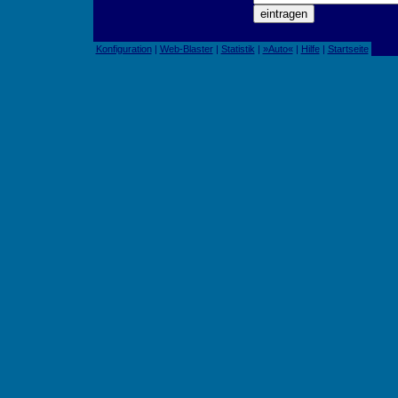
Konfiguration
|
Web-Blaster
|
Statistik
|
»Auto«
|
Hilfe
|
Startseite