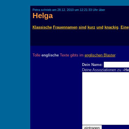
Petra schrieb am 28.12. 2010 um 12:21:33 Uhr über
Helga
Klassische
Frauennamen
sind
kurz
und
knackig
.
Eine
Tolle
englische
Texte gibts im
englischen Blaster
Dein Name:
Deine Assoziationen zu »
He