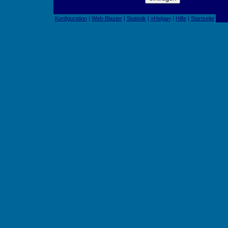
Konfiguration
|
Web-Blaster
|
Statistik
|
»Helga«
|
Hilfe
|
Startseite