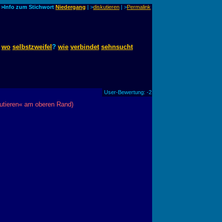
>Info zum Stichwort
Niedergang
| >
diskutieren
|
>
Permalink
?
wo
selbstzweifel
?
wie
verbindet
sehnsucht
User-Bewertung: -2
utieren« am oberen Rand)