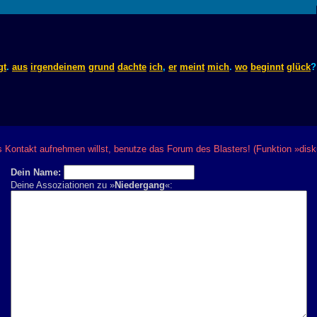
gt
.
aus
irgendeinem
grund
dachte
ich
,
er
meint
mich
.
wo
beginnt
glück
Kontakt aufnehmen willst, benutze das Forum des Blasters! (Funktion »disk
Dein Name:
Deine Assoziationen zu »
Niedergang
«: