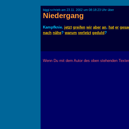
biggi schrieb am 23.11. 2002 um 08:18:23 Uhr über
Niedergang
Kampfknie.
jetzt
greifen
wir
aber
an
,
hat
er
gesa
nach
nähe
?
warum
verletzt
geduld
?
Wenn Du mit dem Autor des oben stehenden Textes 