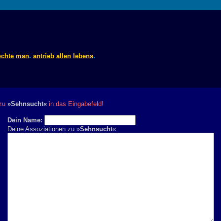
chte
man
.
antrieb
allen
lebens
.
 zu
»Sehnsucht«
in das Eingabefeld!
Dein Name:
Deine Assoziationen zu »
Sehnsucht
«: