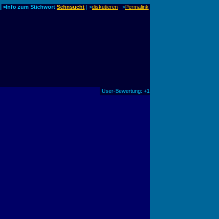
>Info zum Stichwort
Sehnsucht
| >
diskutieren
|
>
Permalink
User-Bewertung: +1