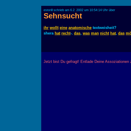
estorill schrieb am 6.2. 2002 um 10:54:14 Uhr über
Sehnsucht
ihr
wollt
eine
anatomische
textweisheit?
shera
hat
recht
-.
das
,
was
man
nicht
hat
,
das
mö
Jetzt bist Du gefragt! Entlade Deine Assoziationen