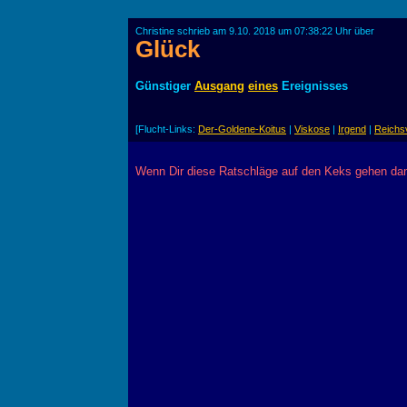
Christine schrieb am 9.10. 2018 um 07:38:22 Uhr über
Glück
Günstiger
Ausgang
eines
Ereignisses
[Flucht-Links:
Der-Goldene-Koitus
|
Viskose
|
Irgend
|
Reichs
Wenn Dir diese Ratschläge auf den Keks gehen dann