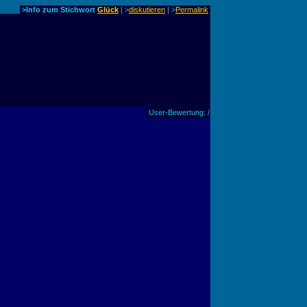
>Info zum Stichwort
Glück
| >
diskutieren
|
>
Permalink
User-Bewertung: /