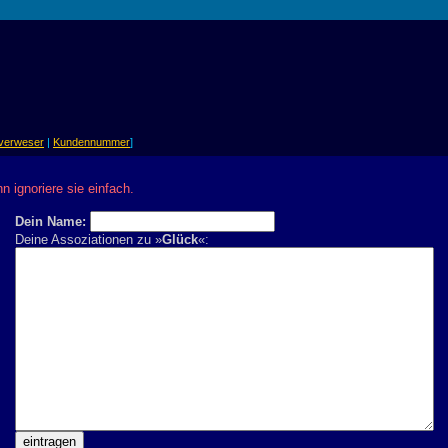
verweser
|
Kundennummer
]
 ignoriere sie einfach.
Dein Name:
Deine Assoziationen zu »
Glück
«: