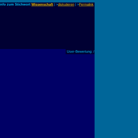
Info zum Stichwort
Wissenschaft
| >
diskutieren
|
>
Permalink
User-Bewertung: /