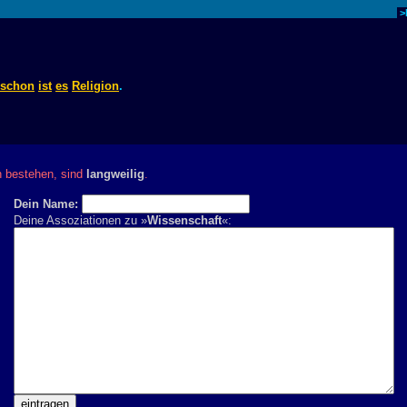
>
schon
ist
es
Religion
.
n bestehen, sind
langweilig
.
Dein Name:
Deine Assoziationen zu »
Wissenschaft
«: