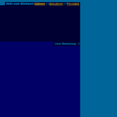
>Info zum Stichwort
blättern
| >
diskutieren
|
>
Permalink
User-Bewertung: -1