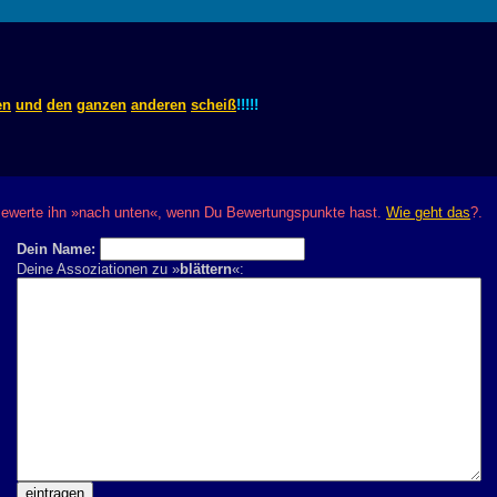
en
und
den
ganzen
anderen
scheiß
!!!!!
? Bewerte ihn »nach unten«, wenn Du Bewertungspunkte hast.
Wie geht das
?.
Dein Name:
Deine Assoziationen zu »
blättern
«: