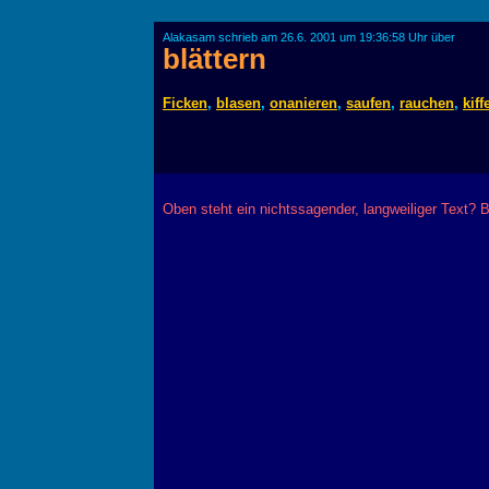
Alakasam schrieb am 26.6. 2001 um 19:36:58 Uhr über
blättern
Ficken
,
blasen
,
onanieren
,
saufen
,
rauchen
,
kiff
Oben steht ein nichtssagender, langweiliger Text