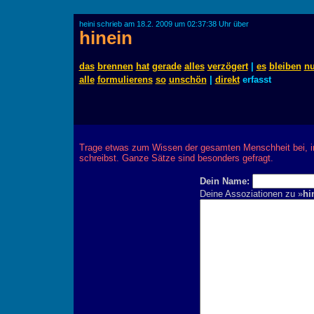
heini schrieb am 18.2. 2009 um 02:37:38 Uhr über
hinein
das
brennen
hat
gerade
alles
verzögert
|
es
bleiben
nu
alle
formulierens
so
unschön
|
direkt
erfasst
Trage etwas zum Wissen der gesamten Menschheit bei, 
schreibst. Ganze Sätze sind besonders gefragt.
Dein Name:
Deine Assoziationen zu »
hi