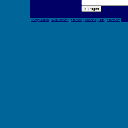
Konfiguration
|
Web-Blaster
|
Statistik
|
»hinein«
|
Hilfe
|
Startseite