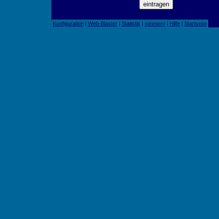
Konfiguration
|
Web-Blaster
|
Statistik
|
»immer«
|
Hilfe
|
Startseite