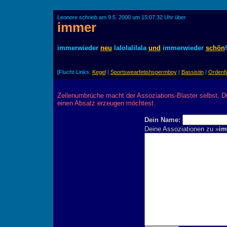
Leonore schrieb am 9.5. 2000 um 15:07:32 Uhr über
immer
immerwieder
neu
lalolalilala
und
immerwieder
schön
!
[Flucht-Links:
Kegel
|
Sportswearfetishspermboy
|
Bassistin
|
Ordenfü
Zeilenumbrüche macht der Assoziations-Blaster selbst, D
einen Absatz erzeugen möchtest.
Dein Name:
Deine Assoziationen zu »
im