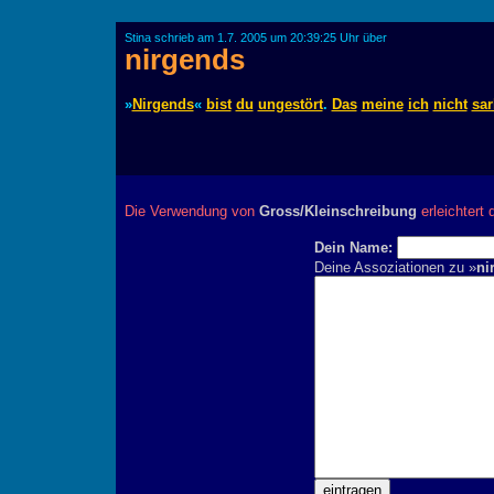
Stina schrieb am 1.7. 2005 um 20:39:25 Uhr über
nirgends
»
Nirgends
«
bist
du
ungestört
.
Das
meine
ich
nicht
sar
Die Verwendung von
Gross/Kleinschreibung
erleichtert 
Dein Name:
Deine Assoziationen zu »
ni