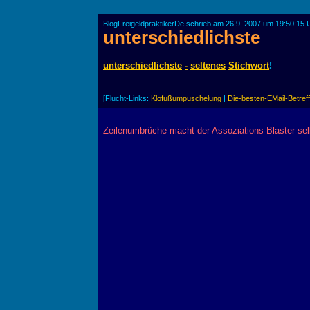
BlogFreigeldpraktikerDe schrieb am 26.9. 2007 um 19:50:15 
unterschiedlichste
unterschiedlichste
-
seltenes
Stichwort
!
[Flucht-Links:
Klofußumpuschelung
|
Die-besten-EMail-Betreff
Zeilenumbrüche macht der Assoziations-Blaster sel