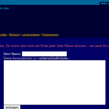
>Info 
Uhr über
zeilen
|
Werbung
|
Lackieranlagen
|
Krankenhaus
]
bst, Du musst also nicht am Ende jeder Zeile Return drücken – nur wenn Du
Dein Name:
Deine Assoziationen zu »
unterschiedlichste
«: