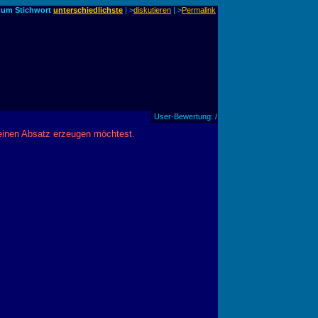
zum Stichwort
unterschiedlichste
| >
diskutieren
|
>
Permalink
User-Bewertung: /
 einen Absatz erzeugen möchtest.